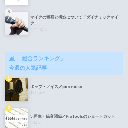
マイクの種類と構造について「ダイナミックマイ
ク」
6,759ビュー
「総合ランキング」
今週の人気記事
ポップ・ノイズ／pop noise
36ビュー
5.再生・録音関係／ProToolsのショートカット
17ビュー