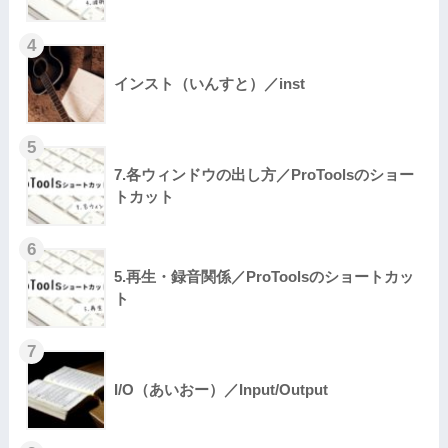
インスト（いんすと）／inst
7.各ウィンドウの出し方／ProToolsのショー
トカット
5.再生・録音関係／ProToolsのショートカッ
ト
I/O（あいおー）／Input/Output