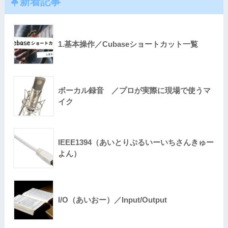
新着記事
1.基本操作／Cubaseショートカット一覧
ボーカル録音 ／プロが実際に現場で使うマ
イク
IEEE1394（あいとりぷるいーいちさんきゅー
よん）
I/O（あいおー）／Input/Output