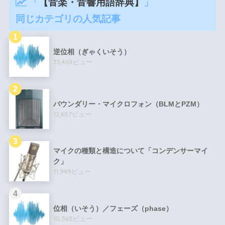
「
【音楽・音響用語辞典】
」
同じカテゴリの人気記事
逆位相（ぎゃくいそう）
33,469ビュー
バウンダリー・マイクロフォン（BLMとPZM）
12,657ビュー
マイクの種類と構造について「コンデンサーマイ
ク」
11,949ビュー
位相（いそう）／フェーズ（phase）
10,565ビュー