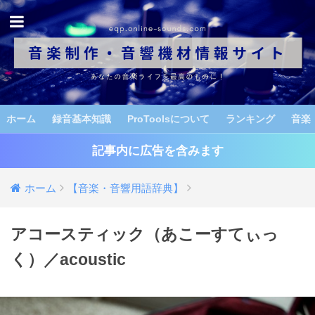
ホーム
録音基本知識
ProToolsについて
ランキング
音楽
記事内に広告を含みます
ホーム
【音楽・音響用語辞典】
アコースティック（あこーすてぃっ
く）／acoustic