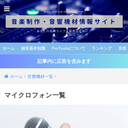
ホーム
録音基本知識
ProToolsについて
ランキング
音楽
記事内に広告を含みます
ホーム
音響機材一覧
マイクロフォン一覧