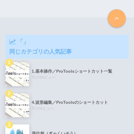
「」
同じカテゴリの人気記事
1.基本操作／ProToolsショートカット一覧
70,596ビュー
4.波形編集／ProToolsのショートカット
37,514ビュー
逆位相（ぎゃくいそう）