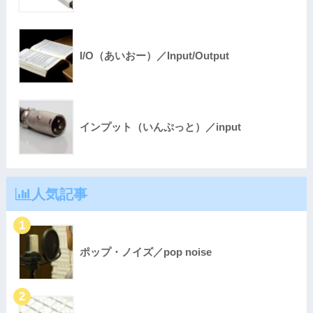
I/O（あいおー）／Input/Output
インプット（いんぷっと）／input
人気記事
ポップ・ノイズ／pop noise