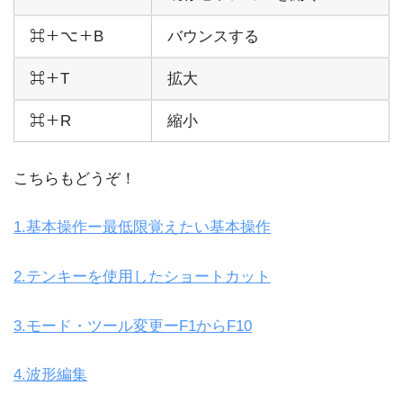
⌘＋⌥＋B
バウンスする
⌘＋T
拡大
⌘＋R
縮小
こちらもどうぞ！
1.基本操作ー最低限覚えたい基本操作
2.テンキーを使用したショートカット
3.モード・ツール変更ーF1からF10
4.波形編集