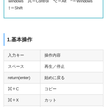
windows ⌘＝Control ⌥＝Alt ^＝Windows
⇧＝Shift
1.基本操作
入力キー
操作内容
スペース
再生／停止
return(enter)
始めに戻る
⌘＋C
コピー
⌘＋X
カット