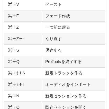
⌘＋V
ペースト
⌘＋F
フェード作成
⌘＋Z
一つ前に戻る
⌘＋Z＋↑
やり直す
⌘＋S
保存する
⌘＋Q
ProToolsを終了する
⌘＋⇧＋N
新規トラックを作る
⌘＋⇧＋I
オーディオをインポート
⌘＋N
新規セッションを作る
⌘＋O
既存セッションを開く