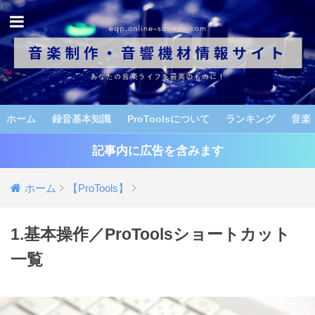
ホーム
録音基本知識
ProToolsについて
ランキング
音楽
記事内に広告を含みます
ホーム
【ProTools】
1.基本操作／ProToolsショートカット
一覧