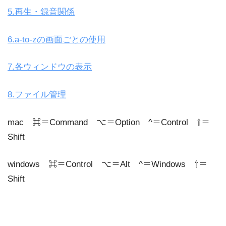
5.再生・録音関係
6.a-to-zの画面ごとの使用
7.各ウィンドウの表示
8.ファイル管理
mac ⌘＝Command ⌥＝Option ^＝Control ⇧＝
Shift
windows ⌘＝Control ⌥＝Alt ^＝Windows ⇧＝
Shift