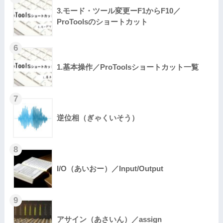
3.モード・ツール変更ーF1からF10／
ProToolsのショートカット
1.基本操作／ProToolsショートカット一覧
逆位相（ぎゃくいそう）
I/O（あいおー）／Input/Output
アサイン（あさいん）／assign