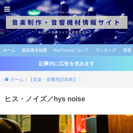
ホーム
録音基本知識
ProToolsについて
ランキング
音楽
記事内に広告を含みます
ホーム
【音楽・音響用語辞典】
ヒス・ノイズ／hys noise