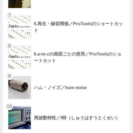
5.再生・録音関係／ProToolsのショートカッ
ト
6.a-to-zの画面ごとの使用／ProToolsのショ
ートカット
ハム・ノイズ／hum noise
周波数特性／f特（しゅうはすうとくせい）