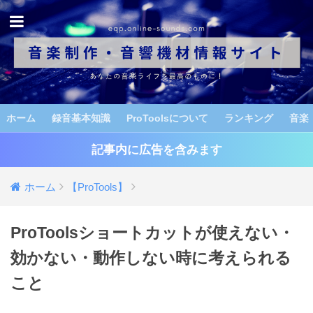
ホーム
録音基本知識
ProToolsについて
ランキング
音楽
記事内に広告を含みます
ホーム
【ProTools】
ProToolsショートカットが使えない・
効かない・動作しない時に考えられる
こと