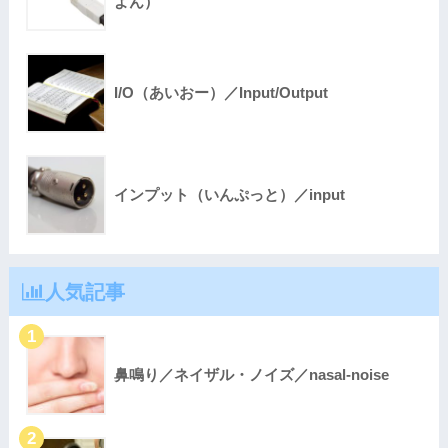
よん）
I/O（あいおー）／Input/Output
インプット（いんぷっと）／input
人気記事
鼻鳴り／ネイザル・ノイズ／nasal-noise