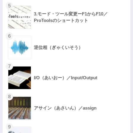
3.モード・ツール変更ーF1からF10／
ProToolsのショートカット
逆位相（ぎゃくいそう）
I/O（あいおー）／Input/Output
アサイン（あさいん）／assign