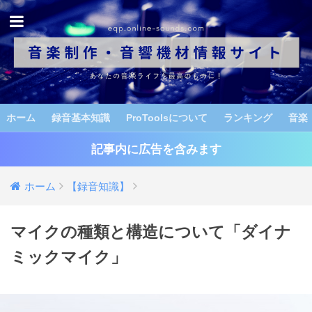
ホーム
録音基本知識
ProToolsについて
ランキング
音楽
記事内に広告を含みます
ホーム
【録音知識】
マイクの種類と構造について「ダイナ
ミックマイク」