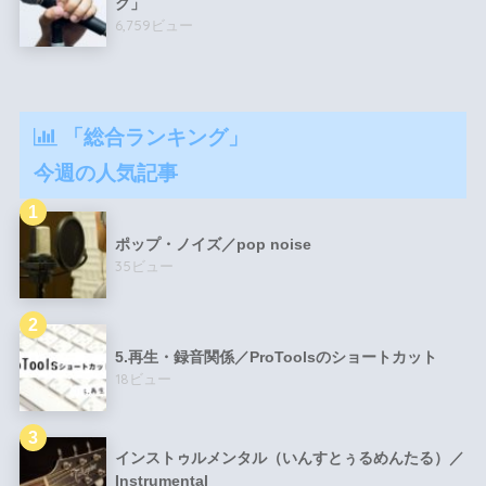
ク」
6,759ビュー
「総合ランキング」
今週の人気記事
ポップ・ノイズ／pop noise
35ビュー
5.再生・録音関係／ProToolsのショートカット
18ビュー
インストゥルメンタル（いんすとぅるめんたる）／
Instrumental