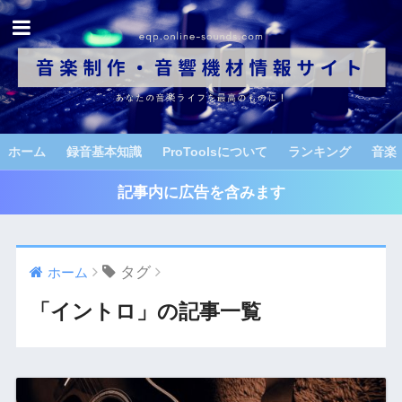
ホーム
録音基本知識
ProToolsについて
ランキング
音楽
記事内に広告を含みます
タグ
ホーム
「イントロ」の記事一覧