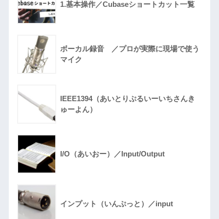
1.基本操作／Cubaseショートカット一覧
ボーカル録音 ／プロが実際に現場で使う
マイク
IEEE1394（あいとりぷるいーいちさんき
ゅーよん）
I/O（あいおー）／Input/Output
インプット（いんぷっと）／input