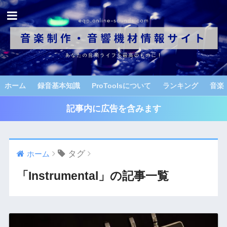
ホーム
録音基本知識
ProToolsについて
ランキング
音楽
記事内に広告を含みます
タグ
ホーム
「Instrumental」の記事一覧