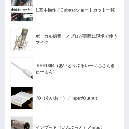
1.基本操作／Cubaseショートカット一覧
ボーカル録音 ／プロが実際に現場で使う
マイク
IEEE1394（あいとりぷるいーいちさんき
ゅーよん）
I/O（あいおー）／Input/Output
インプット（いんぷっと）／input