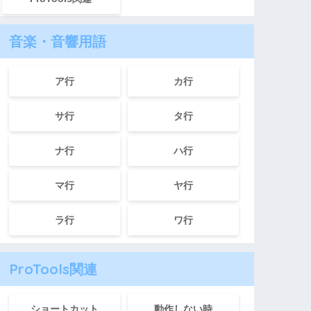
音楽・音響用語
ア行
カ行
サ行
タ行
ナ行
ハ行
マ行
ヤ行
ラ行
ワ行
ProTools関連
ショートカット
動作しない時