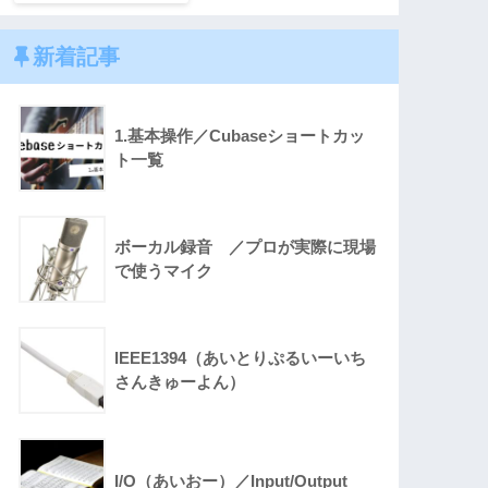
新着記事
1.基本操作／Cubaseショートカッ
ト一覧
ボーカル録音 ／プロが実際に現場
で使うマイク
IEEE1394（あいとりぷるいーいち
さんきゅーよん）
I/O（あいおー）／Input/Output