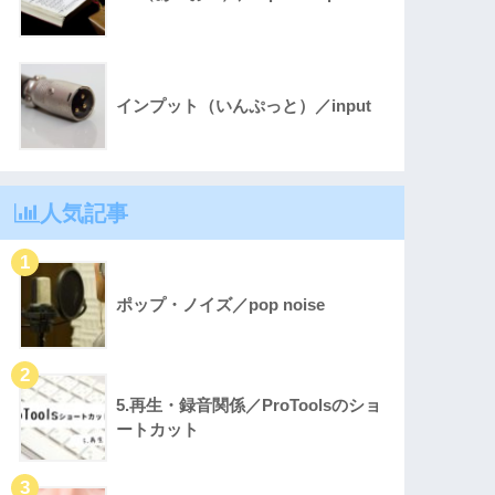
インプット（いんぷっと）／input
人気記事
ポップ・ノイズ／pop noise
5.再生・録音関係／ProToolsのショ
ートカット