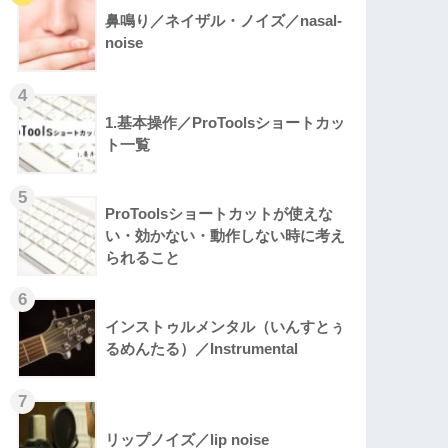
鼻鳴り／ネイザル・ノイズ／nasal-
noise
1.基本操作／ProToolsショートカッ
ト一覧
ProToolsショートカットが使えな
い・効かない・動作しない時に考え
られること
インストゥルメンタル（いんすとぅ
るめんたる）／Instrumental
リップノイズ／lip noise