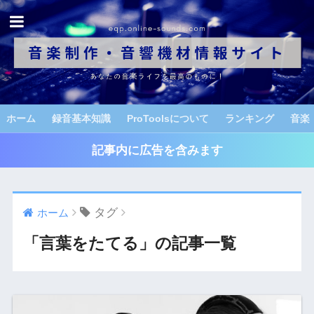
ホーム
録音基本知識
ProToolsについて
ランキング
音楽
記事内に広告を含みます
タグ
ホーム
「言葉をたてる」の記事一覧