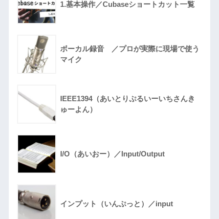
1.基本操作／Cubaseショートカット一覧
ボーカル録音 ／プロが実際に現場で使う
マイク
IEEE1394（あいとりぷるいーいちさんき
ゅーよん）
I/O（あいおー）／Input/Output
インプット（いんぷっと）／input