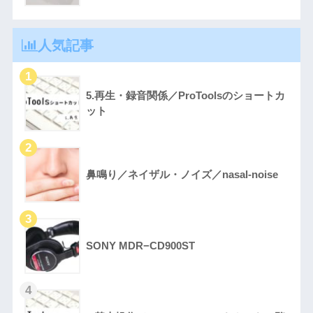
人気記事
5.再生・録音関係／ProToolsのショートカ
ット
鼻鳴り／ネイザル・ノイズ／nasal-noise
SONY MDR−CD900ST