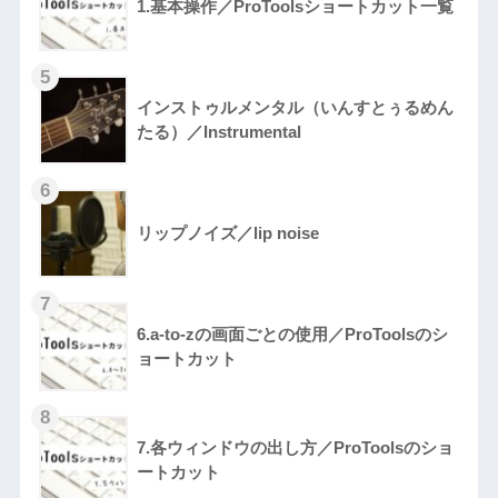
1.基本操作／ProToolsショートカット一覧
インストゥルメンタル（いんすとぅるめん
たる）／Instrumental
リップノイズ／lip noise
6.a-to-zの画面ごとの使用／ProToolsのシ
ョートカット
7.各ウィンドウの出し方／ProToolsのショ
ートカット