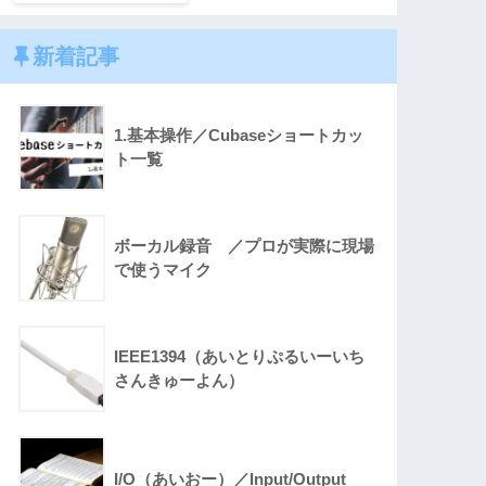
新着記事
1.基本操作／Cubaseショートカッ
ト一覧
ボーカル録音 ／プロが実際に現場
で使うマイク
IEEE1394（あいとりぷるいーいち
さんきゅーよん）
I/O（あいおー）／Input/Output