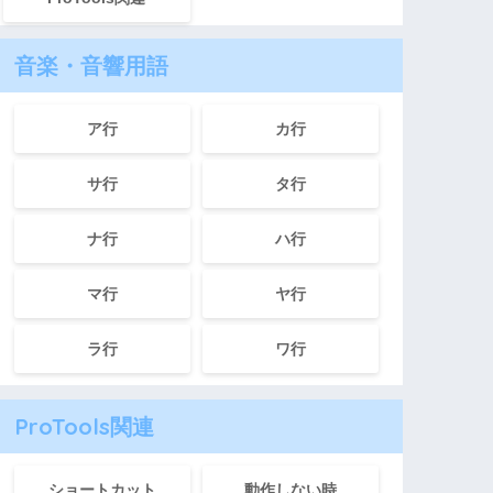
音楽・音響用語
ア行
カ行
サ行
タ行
ナ行
ハ行
マ行
ヤ行
ラ行
ワ行
ProTools関連
ショートカット
動作しない時