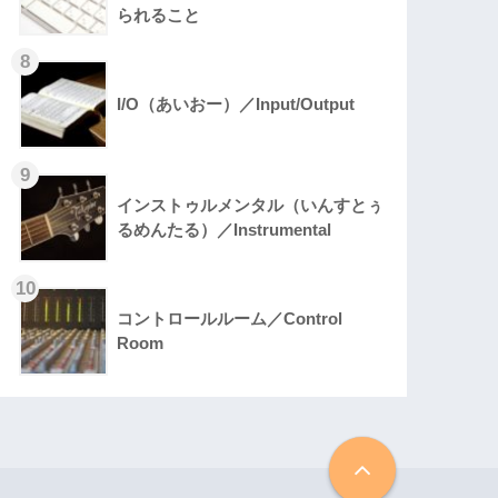
られること
I/O（あいおー）／Input/Output
インストゥルメンタル（いんすとぅ
るめんたる）／Instrumental
コントロールルーム／Control
Room