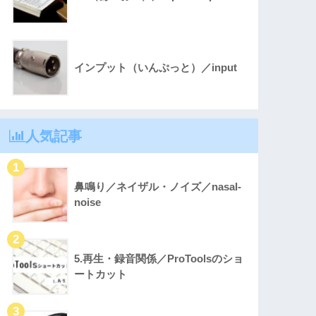
インプット（いんぷっと）／input
人気記事
鼻鳴り／ネイザル・ノイズ／nasal-
noise
5.再生・録音関係／ProToolsのショ
ートカット