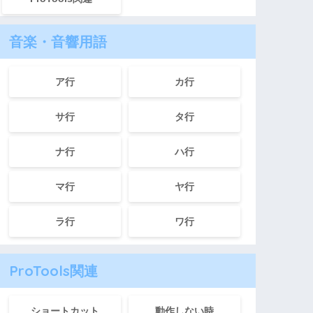
音楽・音響用語
ア行
カ行
サ行
タ行
ナ行
ハ行
マ行
ヤ行
ラ行
ワ行
ProTools関連
ショートカット
動作しない時