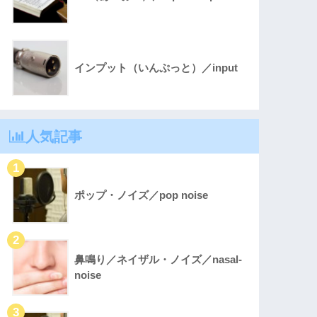
インプット（いんぷっと）／input
人気記事
ポップ・ノイズ／pop noise
鼻鳴り／ネイザル・ノイズ／nasal-
noise