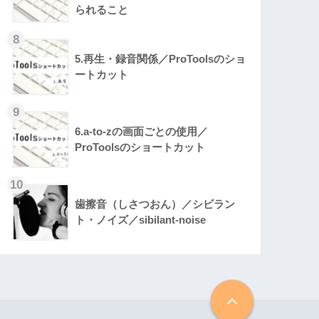
られること
5.再生・録音関係／ProToolsのショ
ートカット
6.a-to-zの画面ごとの使用／
ProToolsのショートカット
歯擦音（しさつおん）／シビラン
ト・ノイズ／sibilant-noise