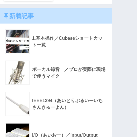
新着記事
1.基本操作／Cubaseショートカッ
ト一覧
ボーカル録音 ／プロが実際に現場
で使うマイク
IEEE1394（あいとりぷるいーいち
さんきゅーよん）
I/O（あいおー）／Input/Output