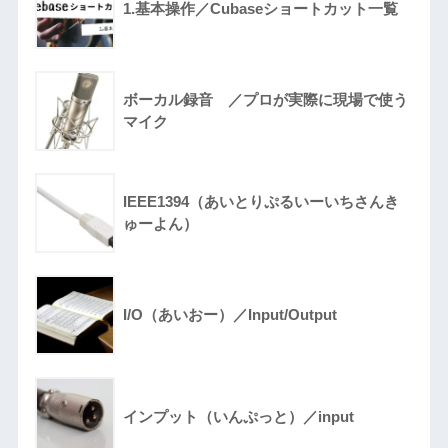
1.基本操作／Cubaseショートカット一覧
ボーカル録音 ／プロが実際に現場で使う
マイク
IEEE1394（あいとりぷるいーいちさんき
ゅーよん）
I/O（あいおー）／Input/Output
インプット（いんぷっと）／input