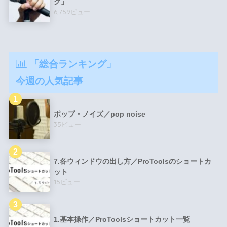
ク」
6,759ビュー
「総合ランキング」
今週の人気記事
ポップ・ノイズ／pop noise
35ビュー
7.各ウィンドウの出し方／ProToolsのショートカ
ット
15ビュー
1.基本操作／ProToolsショートカット一覧