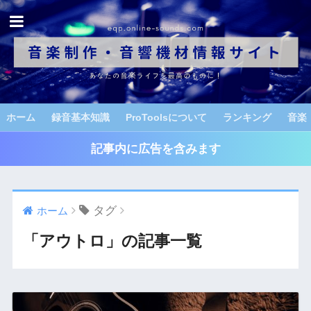
ホーム
録音基本知識
ProToolsについて
ランキング
音楽
記事内に広告を含みます
タグ
ホーム
「アウトロ」の記事一覧