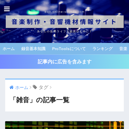
ホーム
録音基本知識
ProToolsについて
ランキング
音楽
記事内に広告を含みます
タグ
ホーム
「雑音」の記事一覧