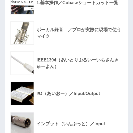
1.基本操作／Cubaseショートカット一覧
ボーカル録音 ／プロが実際に現場で使う
マイク
IEEE1394（あいとりぷるいーいちさんき
ゅーよん）
I/O（あいおー）／Input/Output
インプット（いんぷっと）／input