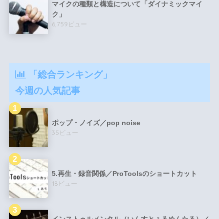
マイクの種類と構造について「ダイナミックマイ
ク」
6,759ビュー
「総合ランキング」
今週の人気記事
ポップ・ノイズ／pop noise
35ビュー
5.再生・録音関係／ProToolsのショートカット
18ビュー
インストゥルメンタル（いんすとぅるめんたる）／