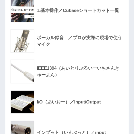
1.基本操作／Cubaseショートカット一覧
ボーカル録音 ／プロが実際に現場で使う
マイク
IEEE1394（あいとりぷるいーいちさんき
ゅーよん）
I/O（あいおー）／Input/Output
インプット（いんぷっと）／input