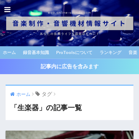
ホーム
録音基本知識
ProToolsについて
ランキング
音楽
記事内に広告を含みます
タグ
ホーム
「生楽器」の記事一覧