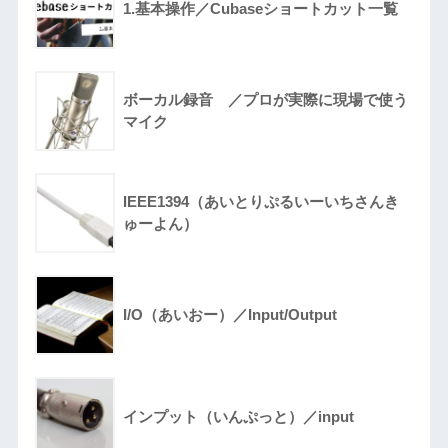
1.基本操作／Cubaseショートカット一覧
ボーカル録音 ／プロが実際に現場で使う
マイク
IEEE1394（あいとりぷるいーいちさんき
ゅーよん）
I/O（あいおー）／Input/Output
インプット（いんぷっと）／input