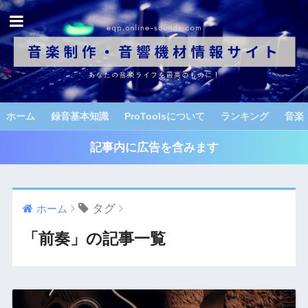
ホーム
録音基本知識
ProToolsについて
ランキング
音楽
記事内に広告を含みます
タグ
ホーム
「前奏」の記事一覧