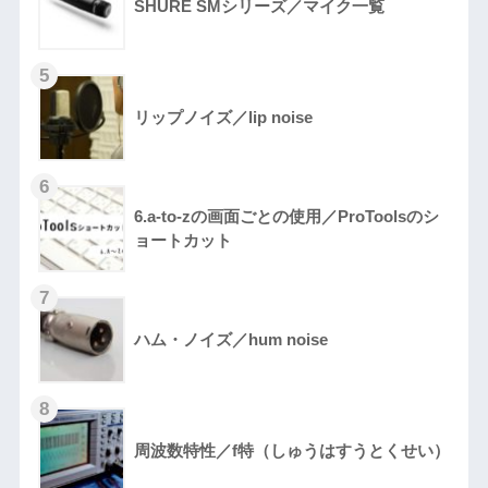
SHURE SMシリーズ／マイク一覧
リップノイズ／lip noise
6.a-to-zの画面ごとの使用／ProToolsのシ
ョートカット
ハム・ノイズ／hum noise
周波数特性／f特（しゅうはすうとくせい）