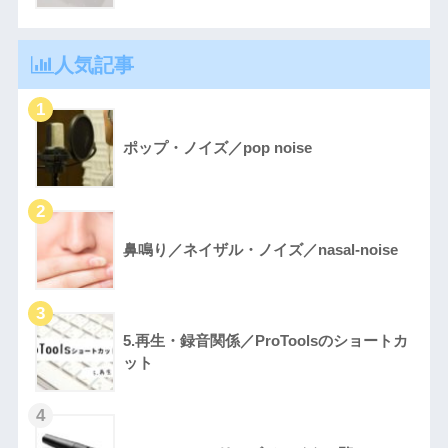
人気記事
ポップ・ノイズ／pop noise
鼻鳴り／ネイザル・ノイズ／nasal-noise
5.再生・録音関係／ProToolsのショートカ
ット