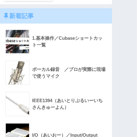
新着記事
1.基本操作／Cubaseショートカッ
ト一覧
ボーカル録音 ／プロが実際に現場
で使うマイク
IEEE1394（あいとりぷるいーいち
さんきゅーよん）
I/O（あいおー）／Input/Output