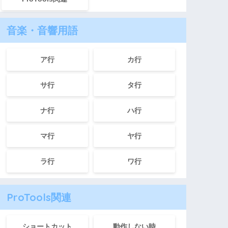
音楽・音響用語
ア行
カ行
サ行
タ行
ナ行
ハ行
マ行
ヤ行
ラ行
ワ行
ProTools関連
ショートカット
動作しない時