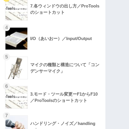
7.各ウィンドウの出し方／ProTools
のショートカット
I/O（あいおー）／Input/Output
マイクの種類と構造について「コン
デンサーマイク」
3.モード・ツール変更ーF1からF10
／ProToolsのショートカット
ハンドリング・ノイズ／handling