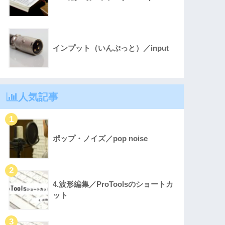
インプット（いんぷっと）／input
人気記事
ポップ・ノイズ／pop noise
4.波形編集／ProToolsのショートカ
ット