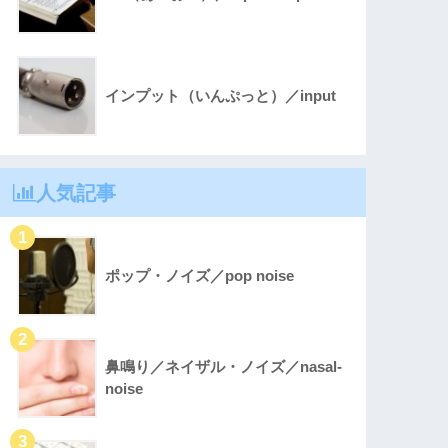
インプット（いんぷっと）／input
人気記事
ポップ・ノイズ／pop noise
鼻鳴り／ネイザル・ノイズ／nasal-
noise