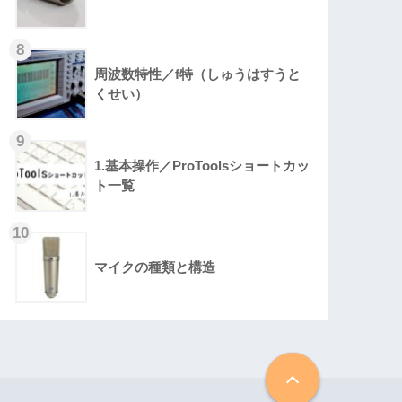
周波数特性／f特（しゅうはすうと
くせい）
1.基本操作／ProToolsショートカッ
ト一覧
マイクの種類と構造