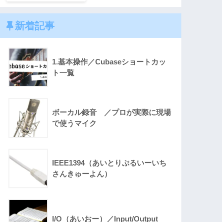
新着記事
1.基本操作／Cubaseショートカッ
ト一覧
ボーカル録音 ／プロが実際に現場
で使うマイク
IEEE1394（あいとりぷるいーいち
さんきゅーよん）
I/O（あいおー）／Input/Output