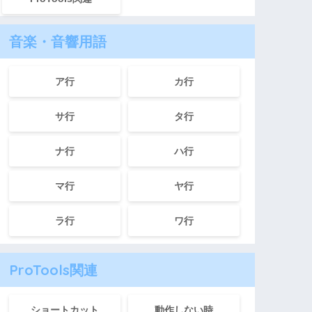
音楽・音響用語
ア行
カ行
サ行
タ行
ナ行
ハ行
マ行
ヤ行
ラ行
ワ行
ProTools関連
ショートカット
動作しない時