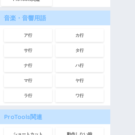
音楽・音響用語
ア行
カ行
サ行
タ行
ナ行
ハ行
マ行
ヤ行
ラ行
ワ行
ProTools関連
ショートカット
動作しない時