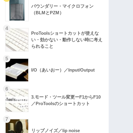
バウンダリー・マイクロフォン
（BLMとPZM）
ProToolsショートカットが使えな
い・効かない・動作しない時に考え
られること
I/O（あいおー）／Input/Output
3.モード・ツール変更ーF1からF10
／ProToolsのショートカット
リップノイズ／lip noise