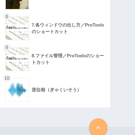
7.各ウィンドウの出し方／ProTools
のショートカット
8.ファイル管理／ProToolsのショー
トカット
逆位相（ぎゃくいそう）