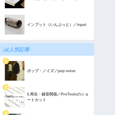
インプット（いんぷっと）／input
人気記事
ポップ・ノイズ／pop noise
5.再生・録音関係／ProToolsのショ
ートカット