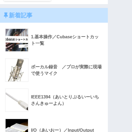
新着記事
1.基本操作／Cubaseショートカッ
ト一覧
ボーカル録音 ／プロが実際に現場
で使うマイク
IEEE1394（あいとりぷるいーいち
さんきゅーよん）
I/O（あいおー）／Input/Output