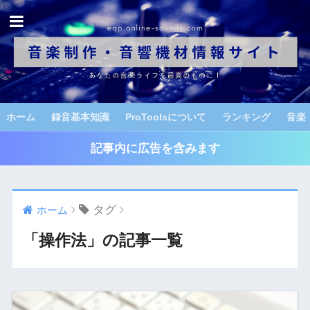
ホーム
録音基本知識
ProToolsについて
ランキング
音楽
記事内に広告を含みます
タグ
ホーム
「操作法」の記事一覧