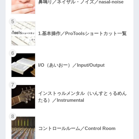
鼻鳴り／ネイザル・ノイズ／nasal-noise
1.基本操作／ProToolsショートカット一覧
I/O（あいおー）／Input/Output
インストゥルメンタル（いんすとぅるめん
たる）／Instrumental
コントロールルーム／Control Room