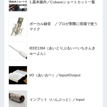
1.基本操作／Cubaseショートカット一覧
ボーカル録音 ／プロが実際に現場で使う
マイク
IEEE1394（あいとりぷるいーいちさんき
ゅーよん）
I/O（あいおー）／Input/Output
インプット（いんぷっと）／input