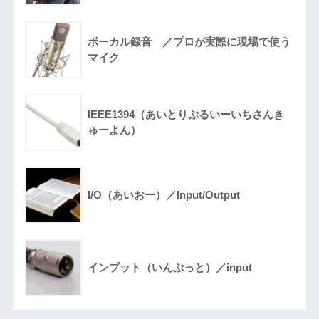
ボーカル録音 ／プロが実際に現場で使う
マイク
IEEE1394（あいとりぷるいーいちさんき
ゅーよん）
I/O（あいおー）／Input/Output
インプット（いんぷっと）／input