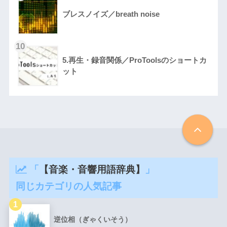
ブレスノイズ／breath noise
5.再生・録音関係／ProToolsのショートカ
ット
「
【音楽・音響用語辞典】
」
同じカテゴリの人気記事
逆位相（ぎゃくいそう）