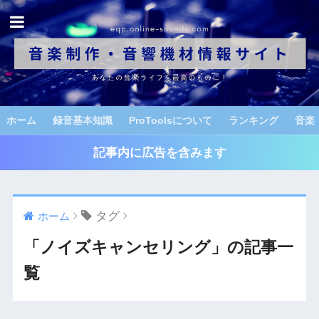
ホーム
録音基本知識
ProToolsについて
ランキング
音楽
記事内に広告を含みます
タグ
ホーム
「ノイズキャンセリング」の記事一
覧