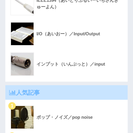
IEEE1394（あいとりぷるいーいちさんき
ゅーよん）
I/O（あいおー）／Input/Output
インプット（いんぷっと）／input
人気記事
ポップ・ノイズ／pop noise