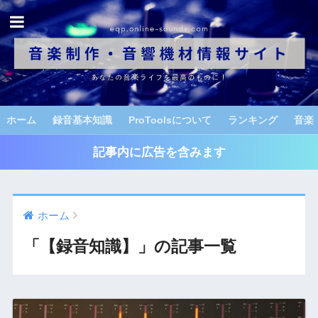
ホーム
録音基本知識
ProToolsについて
ランキング
音楽
記事内に広告を含みます
ホーム
「【録音知識】」の記事一覧