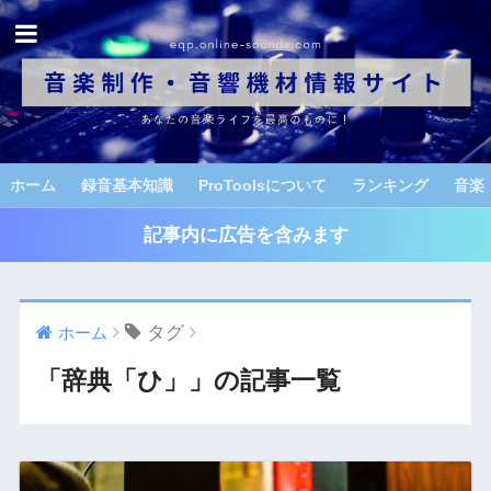
ホーム
録音基本知識
ProToolsについて
ランキング
音楽
記事内に広告を含みます
タグ
ホーム
「辞典「ひ」」の記事一覧