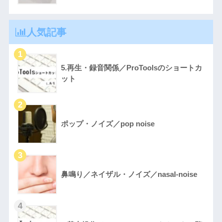
人気記事
5.再生・録音関係／ProToolsのショートカ
ット
ポップ・ノイズ／pop noise
鼻鳴り／ネイザル・ノイズ／nasal-noise