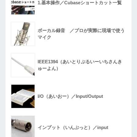
1.基本操作／Cubaseショートカット一覧
ボーカル録音 ／プロが実際に現場で使う
マイク
IEEE1394（あいとりぷるいーいちさんき
ゅーよん）
I/O（あいおー）／Input/Output
インプット（いんぷっと）／input