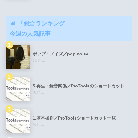
「総合ランキング」
今週の人気記事
ポップ・ノイズ／pop noise
35ビュー
5.再生・録音関係／ProToolsのショートカット
18ビュー
1.基本操作／ProToolsショートカット一覧
16ビュー