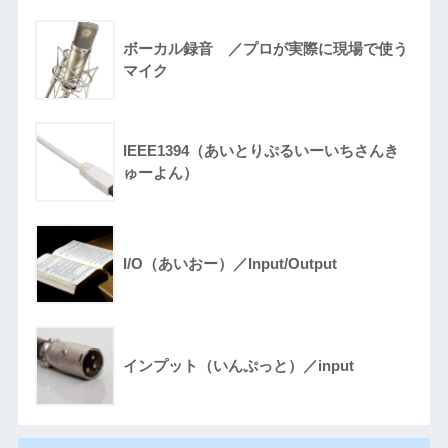
ボーカル録音 ／プロが実際に現場で使う
マイク
IEEE1394（あいとりぷるいーいちさんき
ゅーよん）
I/O（あいおー）／Input/Output
インプット（いんぷっと）／input