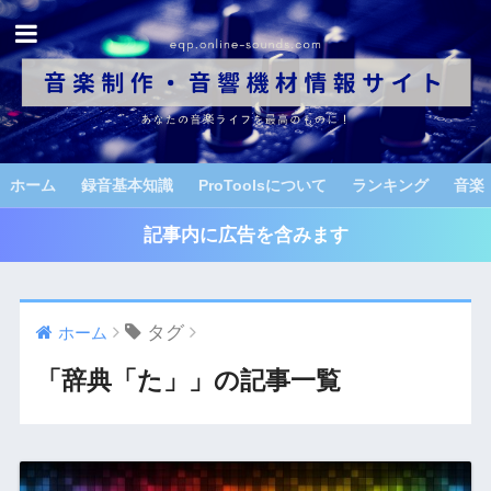
ホーム
録音基本知識
ProToolsについて
ランキング
音楽
記事内に広告を含みます
タグ
ホーム
「辞典「た」」の記事一覧