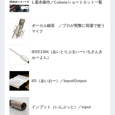
1.基本操作／Cubaseショートカット一覧
ボーカル録音 ／プロが実際に現場で使う
マイク
IEEE1394（あいとりぷるいーいちさんき
ゅーよん）
I/O（あいおー）／Input/Output
インプット（いんぷっと）／input