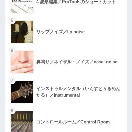
4.波形編集／ProToolsのショートカット
リップノイズ／lip noise
鼻鳴り／ネイザル・ノイズ／nasal-noise
インストゥルメンタル（いんすとぅるめん
たる）／Instrumental
コントロールルーム／Control Room