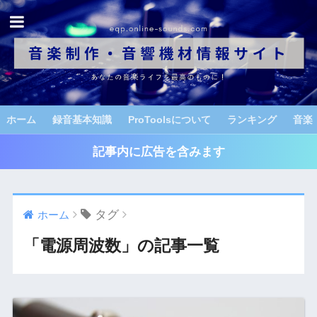
ホーム
録音基本知識
ProToolsについて
ランキング
音楽
記事内に広告を含みます
タグ
ホーム
「電源周波数」の記事一覧