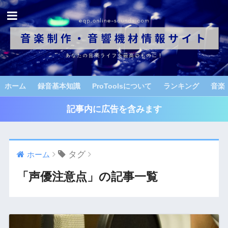
ホーム
録音基本知識
ProToolsについて
ランキング
音楽
記事内に広告を含みます
タグ
ホーム
「声優注意点」の記事一覧