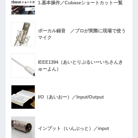
1.基本操作／Cubaseショートカット一覧
ボーカル録音 ／プロが実際に現場で使う
マイク
IEEE1394（あいとりぷるいーいちさんき
ゅーよん）
I/O（あいおー）／Input/Output
インプット（いんぷっと）／input