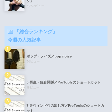
ク」
6,759ビュー
「総合ランキング」
今週の人気記事
ポップ・ノイズ／pop noise
36ビュー
5.再生・録音関係／ProToolsのショートカット
18ビュー
7.各ウィンドウの出し方／ProToolsのショートカ
ット