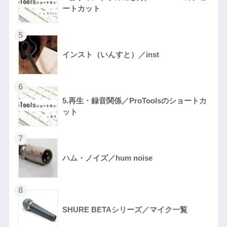
ートカット
インスト（いんすと）／inst
5.再生・録音関係／ProToolsのショートカ
ット
ハム・ノイズ／hum noise
SHURE BETAシリーズ／マイク一覧