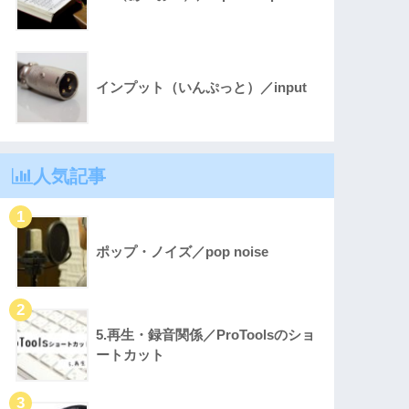
インプット（いんぷっと）／input
人気記事
ポップ・ノイズ／pop noise
5.再生・録音関係／ProToolsのショ
ートカット