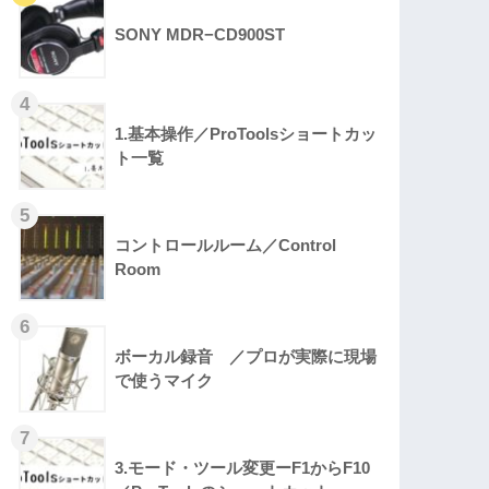
SONY MDR−CD900ST
1.基本操作／ProToolsショートカッ
ト一覧
コントロールルーム／Control
Room
ボーカル録音 ／プロが実際に現場
で使うマイク
3.モード・ツール変更ーF1からF10