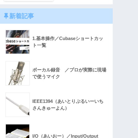
新着記事
1.基本操作／Cubaseショートカッ
ト一覧
ボーカル録音 ／プロが実際に現場
で使うマイク
IEEE1394（あいとりぷるいーいち
さんきゅーよん）
I/O（あいおー）／Input/Output