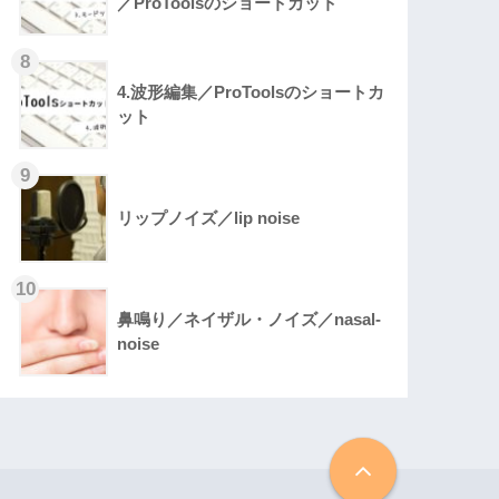
／ProToolsのショートカット
4.波形編集／ProToolsのショートカ
ット
リップノイズ／lip noise
鼻鳴り／ネイザル・ノイズ／nasal-
noise