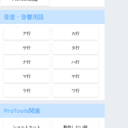
音楽・音響用語
ア行
カ行
サ行
タ行
ナ行
ハ行
マ行
ヤ行
ラ行
ワ行
ProTools関連
ショートカット
動作しない時